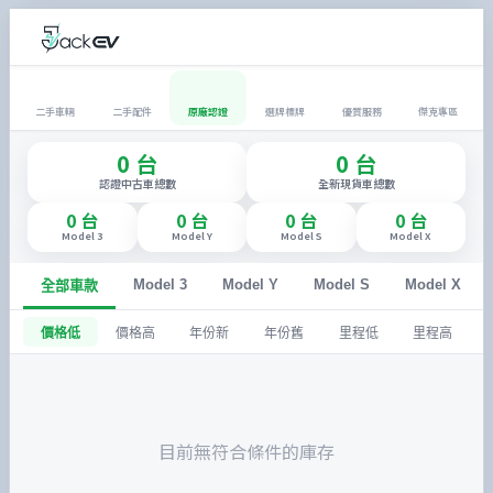
二手車輛
二手配件
原廠認證
選牌標牌
優質服務
傑克專區
0
台
0
台
認證中古車總數
全新現貨車總數
0
台
0
台
0
台
0
台
Model 3
Model Y
Model S
Model X
Model 3
Model Y
Model S
Model X
全部車款
價格低
價格高
年份新
年份舊
里程低
里程高
目前無符合條件的庫存