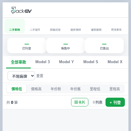
二手車輛
二手配件
原廠認證
選牌標牌
優質服務
傑克專區
—
—
—
已刊登
販售中
已售出
Model 3
Model Y
Model S
Model X
全部車款
重置
價格低
價格高
年份新
年份舊
里程低
里程高
共
0
筆
+ 刊登
卡片
列表