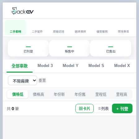
二手車輛
二手配件
原廠認證
選牌標牌
優質服務
傑克專區
—
—
—
已刊登
販售中
已售出
Model 3
Model Y
Model S
Model X
全部車款
重置
價格低
價格高
年份新
年份舊
里程低
里程高
共
0
筆
+ 刊登
卡片
列表