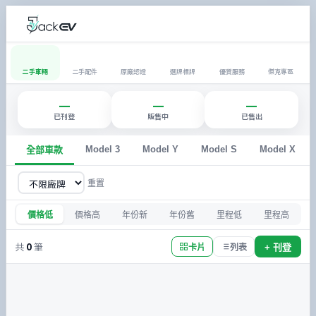
二手車輛
二手配件
原廠認證
選牌標牌
優質服務
傑克專區
—
—
—
已刊登
販售中
已售出
Model 3
Model Y
Model S
Model X
全部車款
重置
價格低
價格高
年份新
年份舊
里程低
里程高
共
0
筆
+ 刊登
卡片
列表