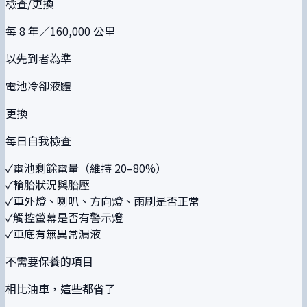
檢查/更換
每 8 年／160,000 公里
以先到者為準
電池冷卻液體
更換
每日自我檢查
✓
電池剩餘電量（維持 20–80%）
✓
輪胎狀況與胎壓
✓
車外燈、喇叭、方向燈、雨刷是否正常
✓
觸控螢幕是否有警示燈
✓
車底有無異常漏液
不需要保養的項目
相比油車，這些都省了