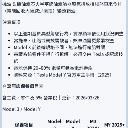
機油 & 機油濾芯
火星塞
燃油濾清器
廢氣排放檢測
煞車來令片
（電能回收大幅減少磨損）
變速箱油
注意事項
以上週期基於典型駕駛行為，實際頻率依使用狀況調整
常拖車、山路或競技駕駛者，煞車油需更頻繁檢查
Model X 前後輪規格不同，無法進行輪胎對調
高壓系統零件不得自行拆解，必須交由 Tesla 或認證技
師
電池保持 20–80% 電量可延長電池壽命
資料來源：Tesla Model Y 官方車主手冊（2025）
台灣原廠保養價目表
含工資、零件及 5% 營業稅｜更新：2026/03/26
Model 3 / Model Y
Model
Model
M3
保養項目
MY 2025+
3
Y
2024+