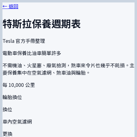
← 返回
特斯拉保養週期表
Tesla 官方手冊整理
電動車保養比油車簡單許多
不需機油、火星塞、廢氣檢測，煞車來令片也幾乎不耗損。主
要保養集中在空氣濾網、煞車油與輪胎。
每 10,000 公里
輪胎換位
換位
車內空氣濾網
更換