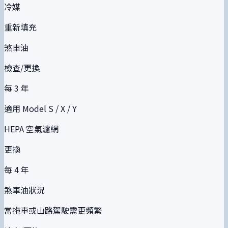
冷媒
重新填充
煞車油
檢查/更換
每 3 年
適用 Model S / X / Y
HEPA 空氣濾網
更換
每 4 年
煞車油狀況
常拖車或山路駕駛需更頻繁