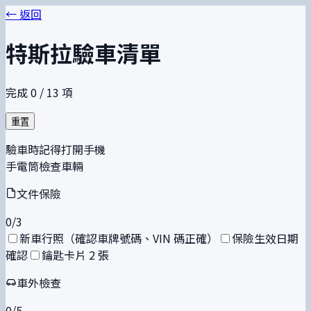
← 返回
特斯拉驗車清單
完成
0
/
13
項
重置
驗車時記得打開手機
手電筒檢查車輛
文件保險
0
/
3
新車行照（確認車牌號碼、VIN 碼正確）
保險生效日期
確認
鑰匙卡片 2 張
車外檢查
0
/
5