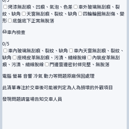
烤漆無刮痕、凹痕、氣泡、色差
車外玻璃無刮痕、裂
紋、缺角
天窗無刮痕、裂紋、缺角
四輪輪圈無刮傷、變
形
底盤底下正常無脫落
車內檢查
0
/
5
車內玻璃無刮痕、裂紋、缺角
車內天窗無刮痕、裂紋、
缺角
座椅皮革無刮痕、污漬、縫線脫線
內裝皮革無刮
痕、污漬、縫線脫線
門邊窗邊密封條完整、無脫落
電腦 螢幕 音響 冷氣 動力等問題原廠保固處理
此清單專注於交車後可能被判定為人為損壞的外觀項目
發現問題請當場告知交車人員